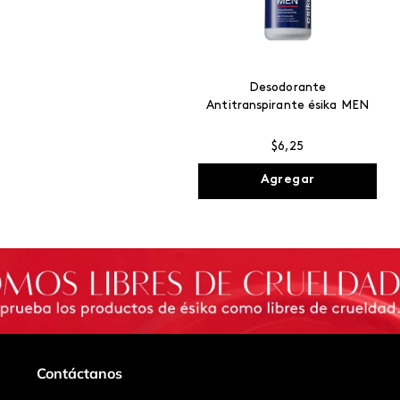
Desodorante
Antitranspirante ésika MEN
$
6
,
25
Agregar
Contáctanos