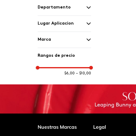
Departamento
Cuidado Personal
Lugar Aplicacion
Cuerpo
Marca
ésika
Rangos de precio
$6,00
–
$10,00
Nuestras Marcas
Legal