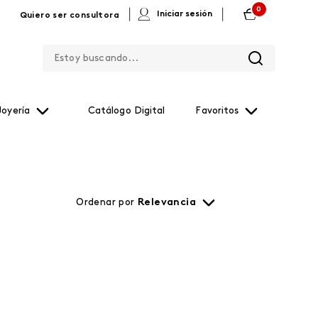
0
|
|
Iniciar sesión
Quiero ser consultora
Estoy buscando...
Joyería
Catálogo Digital
Favoritos
Ordenar por
Relevancia