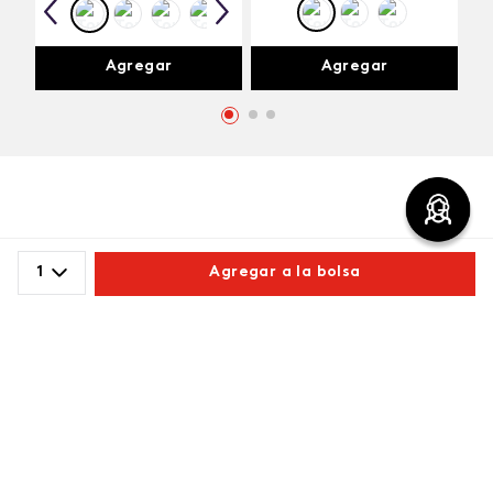
Agregar
Agregar
Comentarios
1
Agregar a la bolsa
cargando el resumen…
Comparte este producto
Por favor, inicia sesión para escribir un comentario.
Copiar link
Whatsapp
Facebook
Más
Más reciente
Cargando comentarios…