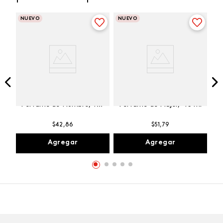
NUEVO
NUEVO
Winner Champion
Vibranza Provocative
Perfume de Hombre, 100
Perfume de Mujer, 45 ml
ml
$
42
,
86
$
51
,
79
Agregar
Agregar