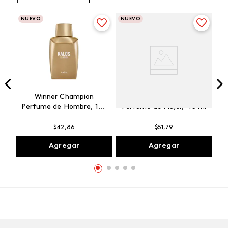
NUEVO
NUEVO
Winner Champion
Vibranza Provocative
Perfume de Hombre, 100
Perfume de Mujer, 45 ml
ml
$
42
,
86
$
51
,
79
Agregar
Agregar