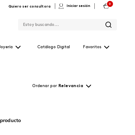
0
|
|
Iniciar sesión
Quiero ser consultora
Estoy buscando...
Joyería
Catálogo Digital
Favoritos
Ordenar por
Relevancia
 producto