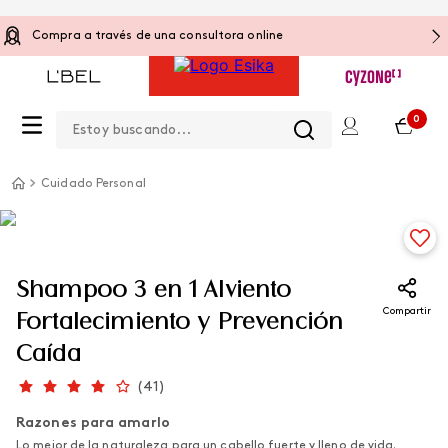
Compra a través de una consultora online
Estoy buscando...
0
Cuidado Personal
Shampoo 3 en 1 Alviento
Compartir
Fortalecimiento y Prevención
Caída
(
41
)
Razones para amarlo
Lo mejor de la naturaleza para un cabello fuerte y lleno de vida.