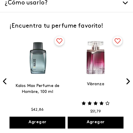
¿Cómo usarlo?
¡Encuentra tu perfume favorito!
Vibranza
e
Kalos Max Perfume de
ml
Hombre, 100 ml
$
42
,
86
$
51
,
79
Agregar
Agregar