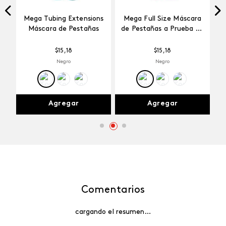
Mega Tubing Extensions
Mega Full Size Máscara
a
Máscara de Pestañas
de Pestañas a Prueba de
Agua
$
15
,
18
$
15
,
18
Negro
Negro
Agregar
Agregar
Comentarios
cargando el resumen…