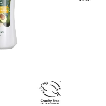
$
28
,
57