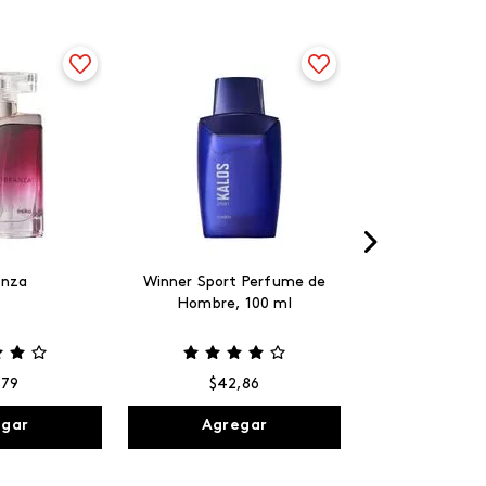
anza
Winner Sport Perfume de
Hombre, 100 ml
,
79
$
42
,
86
egar
Agregar