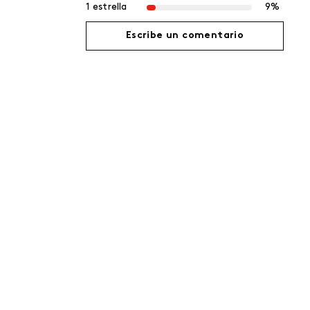
1 estrella
9%
Escribe un comentario
Agregar comentario
Título
Califica el producto de 1 a 5 estrellas
Tu nombre
Dirección de email