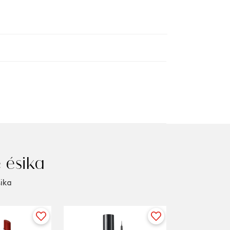
 ésika
sika