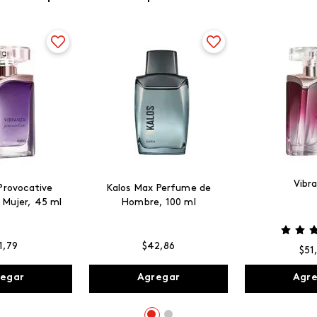
Vibr
Provocative
Kalos Max Perfume de
 Mujer, 45 ml
Hombre, 100 ml
1
,
79
$
42
,
86
$
51
egar
Agregar
Agr