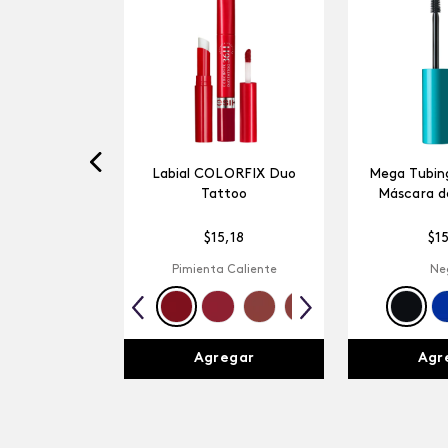
Labial COLORFIX Duo
Mega Tubing
Tattoo
Máscara d
$
15
,
18
$
1
Pimienta Caliente
Ne
Agregar
Agr