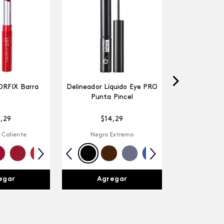
ORFIX Barra
Delineador Líquido Eye PRO
Punta Pincel
4
,
29
$
14
,
29
 Caliente
Negro Extremo
egar
Agregar