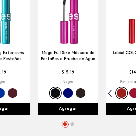
 Extensions
Mega Full Size Máscara de
Labial COL
e Pestañas
Pestañas a Prueba de Agua
5
,
18
$
15
,
18
$
1
gro
Negro
Pimienta
egar
Agregar
Agr