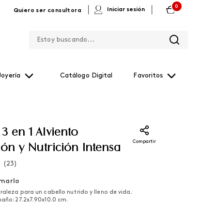
0
|
|
Iniciar sesión
Quiero ser consultora
Estoy buscando...
Joyería
Catálogo Digital
Favoritos
 en 1 Alviento
Compartir
ón y Nutrición Intensa
(
23
)
marlo
raleza para un cabello nutrido y lleno de vida.
maño: 27.2x7.90x10.0 cm.