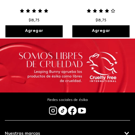
$
18
,
75
$
18
,
75
Agregar
Agregar
Redes sociales de ésika
Nuestras marcas