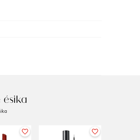
 ésika
sika