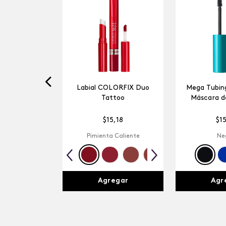
Labial COLORFIX Duo
Mega Tubing
Tattoo
Máscara d
$
15
,
18
$
1
Pimienta Caliente
Ne
Agregar
Agr