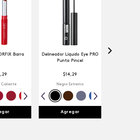
ORFIX Barra
Delineador Líquido Eye PRO
Punta Pincel
4
,
29
$
14
,
29
 Caliente
Negro Extremo
egar
Agregar