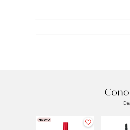
Conoc
Des
NUEVO