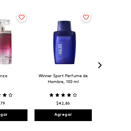
anza
Winner Sport Perfume de
Hombre, 100 ml
,
79
$
42
,
86
egar
Agregar