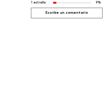
1 estrella
9%
Escribe un comentario
Agregar comentario
Título
Califica el producto de 1 a 5 estrellas
Tu nombre
Dirección de email