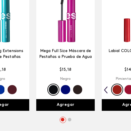
 Extensions
Mega Full Size Máscara de
Labial COL
e Pestañas
Pestañas a Prueba de Agua
5
,
18
$
15
,
18
$
1
gro
Negro
Pimienta
egar
Agregar
Agr