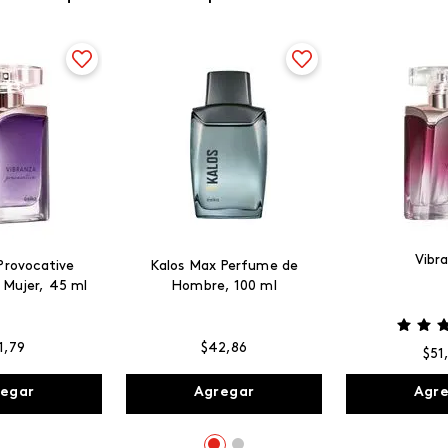
Vibr
Provocative
Kalos Max Perfume de
 Mujer, 45 ml
Hombre, 100 ml
1
,
79
$
42
,
86
$
51
egar
Agregar
Agr