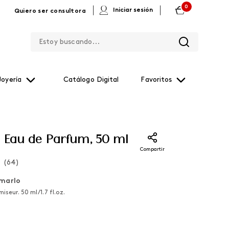
0
|
|
Iniciar sesión
Quiero ser consultora
Estoy buscando...
Joyería
Catálogo Digital
Favoritos
n Eau de Parfum, 50 ml
Compartir
(
64
)
marlo
eur. 50 ml / 1.7 fl.oz.