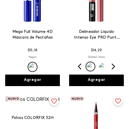
Mega Full Volume 4D
Delineador Líquido
Máscara de Pestañas
Intenso Eye PRO Punta
Plumón
$
15
,
18
$
14
,
29
Negro
Golden Glow
Agregar
Agregar
NUEVO
NUEVO
Polvos COLORFIX 32H