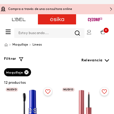
Compra a través de una consultora online
Estoy buscando...
0
Maquillaje
Lineas
Filtrar
Relevancia
Maquillaje
12
productos
NUEVO
NUEVO