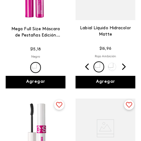
Labial Líquido Hidracolor
Mega Full Size Máscara
Matte
de Pestañas Edición
Especial
$
16
,
96
$
15
,
18
Rojo Ambición
Negro
Agregar
Agregar