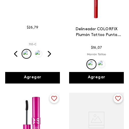
$
26
,
79
Delineador COLORFIX
Plumón Tattoo Punta
Fina
110-C
$
16
,
07
Marrón Tattoo
Agregar
Agregar