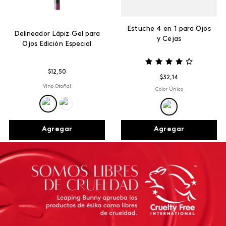
Estuche 4 en 1 para Ojos
Delineador Lápiz Gel para
y Cejas
Ojos Edición Especial
$
12
,
50
$
32
,
14
Vino Otoñal
Color Único
Agregar
Agregar