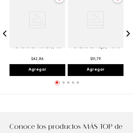
Winner Champion
Vibranza Provocative
Perfume de Hombre, 100
Perfume de Mujer, 45 ml
ml
$
42
,
86
$
51
,
79
Agregar
Agregar
Conoce los productos MÁS TOP de