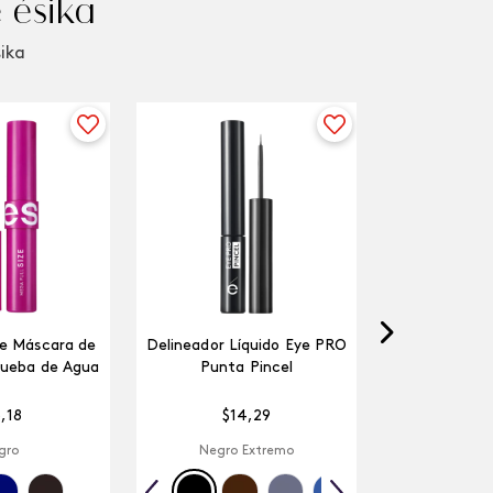
 ésika
sika
ze Máscara de
Delineador Líquido Eye PRO
rueba de Agua
Punta Pincel
5
,
18
$
14
,
29
gro
Negro Extremo