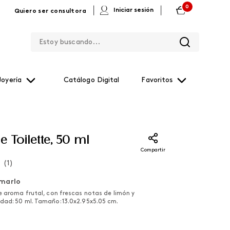
0
|
|
Iniciar sesión
Quiero ser consultora
Estoy buscando...
Joyería
Catálogo Digital
Favoritos
 Toilette, 50 ml
Compartir
(
1
)
marlo
e aroma frutal, con frescas notas de limón y
ad: 50 ml. Tamaño: 13.0x2.95x5.05 cm.