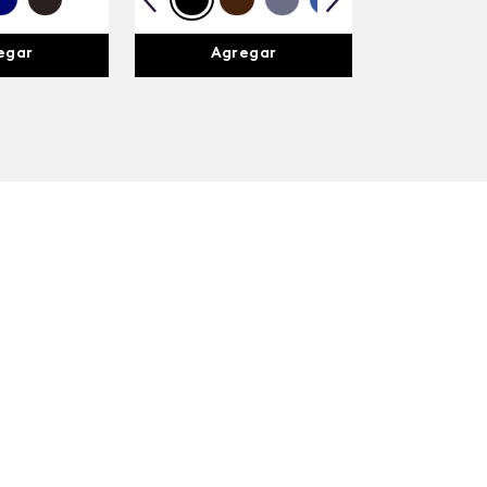
egar
Agregar