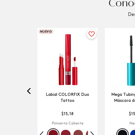
Conoc
Des
NUEVO
Labial COLORFIX Duo
Mega Tubing
Tattoo
Máscara d
$
15
,
18
$
1
Pimienta Caliente
Ne