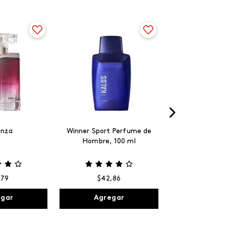
anza
Winner Sport Perfume de
Hombre, 100 ml
,
79
$
42
,
86
egar
Agregar