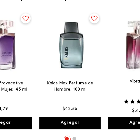
Vibr
Provocative
Kalos Max Perfume de
 Mujer, 45 ml
Hombre, 100 ml
1
,
79
$
42
,
86
$
51
egar
Agregar
Agr