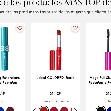
e los productos MÁS TOP de
cubre los productos favoritos de las mujeres que eligen é
 Extensions
Labial COLORFIX Barra
Mega Full Si
e Pestañas
Pestañas a P
5
,
18
$
14
,
29
$
1
gro
Pimienta Caliente
Ne