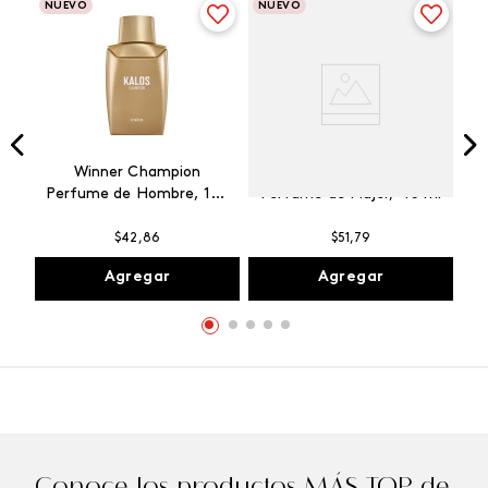
NUEVO
NUEVO
Winner Champion
Vibranza Provocative
Perfume de Hombre, 100
Perfume de Mujer, 45 ml
ml
$
42
,
86
$
51
,
79
Agregar
Agregar
Conoce los productos MÁS TOP de