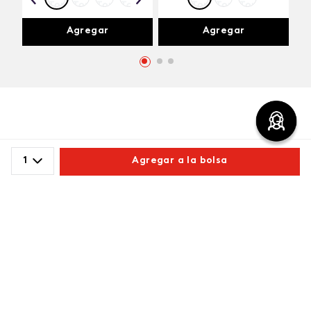
Agregar
Agregar
Comentarios
1
Agregar a la bolsa
cargando el resumen…
Comparte este producto
Por favor, inicia sesión para escribir un comentario.
Copiar link
Whatsapp
Facebook
Más
Más reciente
Cargando comentarios…