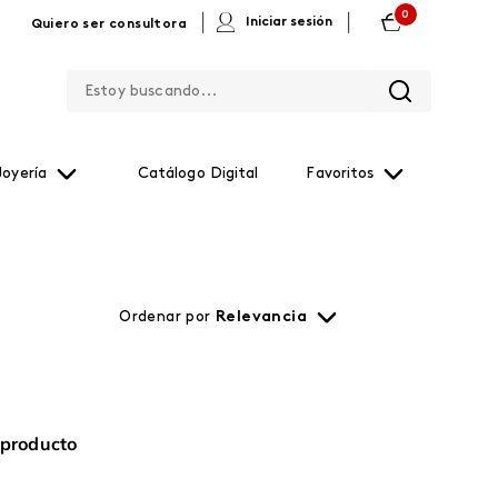
0
|
|
Iniciar sesión
Quiero ser consultora
Estoy buscando...
Joyería
Catálogo Digital
Favoritos
Ordenar por
Relevancia
 producto