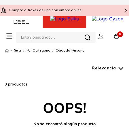
Compra a través de una consultora online
Estoy buscando...
0
Sets
Por Categoria
Cuidado Personal
Relevancia
0
productos
OOPS!
No se encontró ningún producto