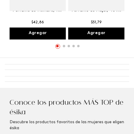
Winner Champion
Vibranza Provocative
Perfume de Hombre, 100
Perfume de Mujer, 45 ml
ml
$
42
,
86
$
51
,
79
Agregar
Agregar
Conoce los productos MÁS TOP de
ésika
Descubre los productos favoritos de las mujeres que eligen
ésika