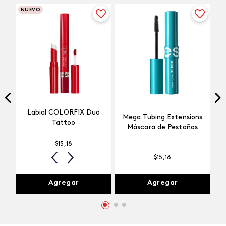
NUEVO
Labial COLORFIX Duo
Mega Tubing Extensions
Tattoo
Máscara de Pestañas
$
15
,
18
$
15
,
18
Agregar
Agregar