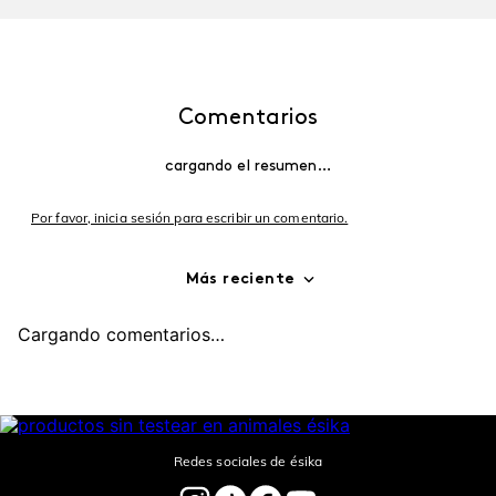
NUEVO
Labial COLORFIX Duo
Mega Tubing Extensions
Tattoo
Máscara de Pestañas
$
15
,
18
$
15
,
18
Agregar
Agregar
Comentarios
cargando el resumen…
Por favor, inicia sesión para escribir un comentario.