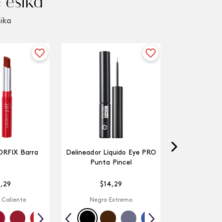
 ésika
sika
ORFIX Barra
Delineador Líquido Eye PRO
Punta Pincel
4
,
29
$
14
,
29
 Caliente
Negro Extremo