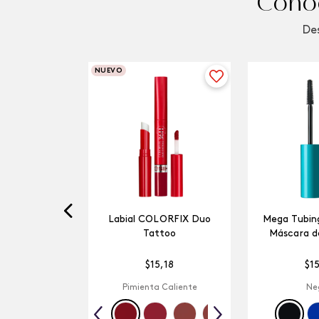
Conoc
Des
NUEVO
Labial COLORFIX Duo
Mega Tubing
Tattoo
Máscara d
$
15
,
18
$
1
Pimienta Caliente
Ne