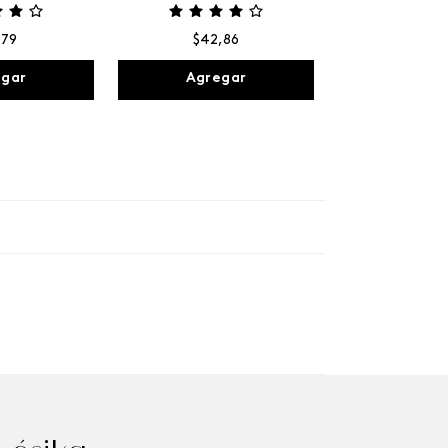
,
79
$
42
,
86
egar
Agregar