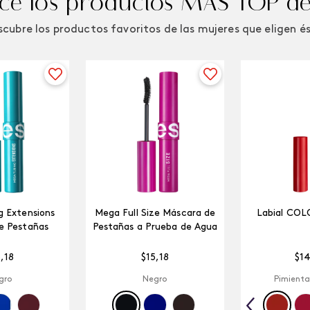
e los productos MÁS TOP de
cubre los productos favoritos de las mujeres que eligen é
 Extensions
Mega Full Size Máscara de
Labial COL
e Pestañas
Pestañas a Prueba de Agua
5
,
18
$
15
,
18
$
1
gro
Negro
Pimienta