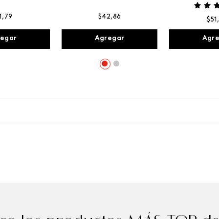
1
,
79
$
42
,
86
$
51
egar
Agregar
Agr