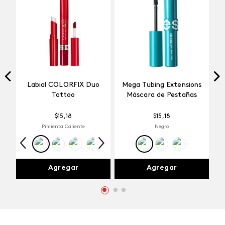
Labial COLORFIX Duo
Mega Tubing Extensions
Tattoo
Máscara de Pestañas
$
15
,
18
$
15
,
18
Pimienta Caliente
Negro
Agregar
Agregar