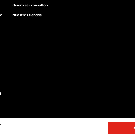
Quiero ser consultora
ío
Nuestras tiendas
s
l
r
o
Productos de