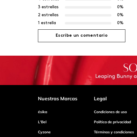
3 estrellas
0%
2 estrellas
0%
1 estrella
0%
Escribe un comentario
Agregar comentario
Título
Califica el producto de 1 a 5 estrellas
Nuestras Marcas
Legal
ésika
Condiciones de uso
Tu nombre
L'Bel
Política de privacidad
Cyzone
Términos y condiciones
Dirección de email