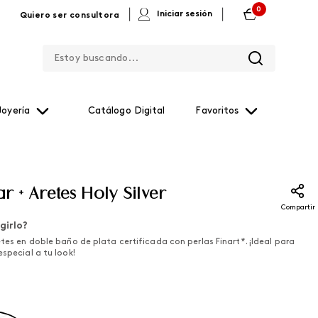
0
|
|
Iniciar sesión
Quiero ser consultora
Estoy buscando...
Joyería
Catálogo Digital
Favoritos
ar + Aretes Holy Silver
Compartir
girlo?
etes en doble baño de plata certificada con perlas Finart*. ¡Ideal para
especial a tu look!