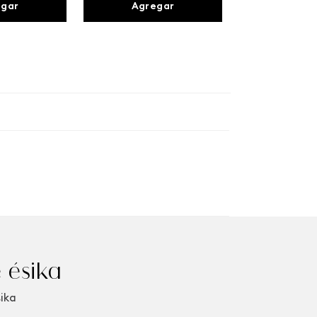
egar
Agregar
 ésika
sika