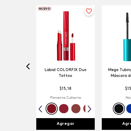
NUEVO
Labial COLORFIX Duo
Mega Tubing
Tattoo
Máscara d
$
15
,
18
$
1
Pimienta Caliente
Ne
Agregar
Agr