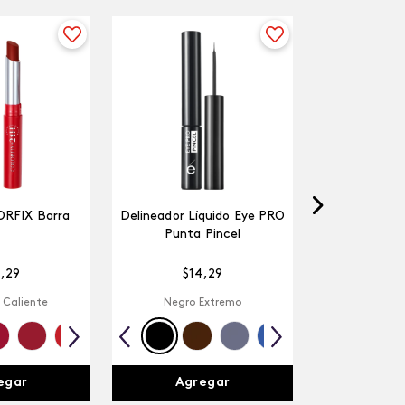
ORFIX Barra
Delineador Líquido Eye PRO
Punta Pincel
4
,
29
$
14
,
29
 Caliente
Negro Extremo
egar
Agregar