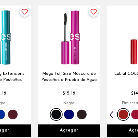
 Extensions
Mega Full Size Máscara de
Labial COL
e Pestañas
Pestañas a Prueba de Agua
5
,
18
$
15
,
18
$
1
gro
Negro
Pimienta
egar
Agregar
Agr