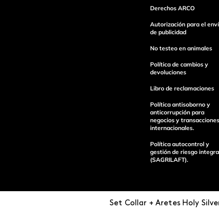
Derechos ARCO
Autorización para el env
de publicidad
Escribe un comentario
No testeo en animales
Política de cambios y
devoluciones
Libro de reclamaciones
Política antisoborno y
Enviar Comentario
anticorrupción para
negocios y transaccione
internacionales.
Política autocontrol y
gestión de riesgo integra
(SAGRILAFT).
Set Collar + Aretes Holy Silve
Pagos 100%
Entregas a tod