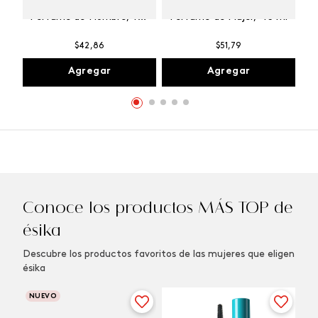
Winner Champion
Vibranza Provocative
Perfume de Hombre, 100
Perfume de Mujer, 45 ml
ml
$
42
,
86
$
51
,
79
Agregar
Agregar
Conoce los productos MÁS TOP de
ésika
Descubre los productos favoritos de las mujeres que eligen
ésika
NUEVO