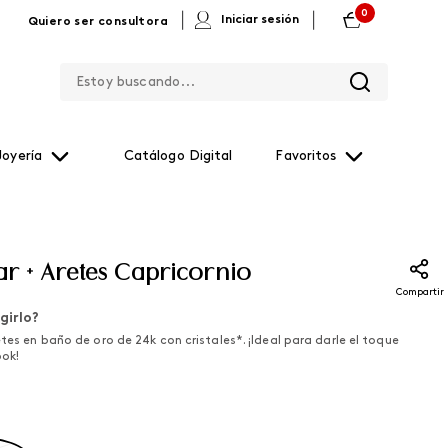
0
|
|
Iniciar sesión
Quiero ser consultora
Estoy buscando...
Joyería
Catálogo Digital
Favoritos
ar + Aretes Capricornio
Compartir
girlo?
etes en baño de oro de 24k con cristales*. ¡Ideal para darle el toque
ook!