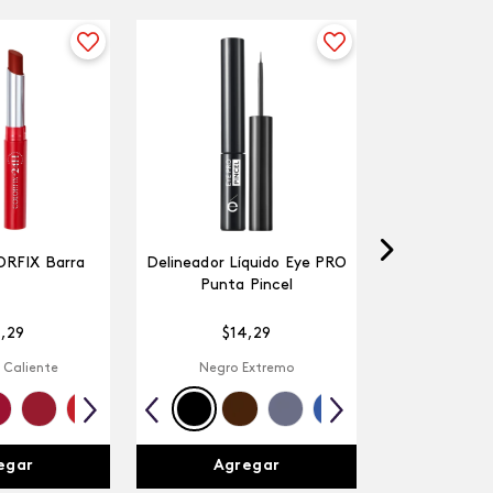
ORFIX Barra
Delineador Líquido Eye PRO
Punta Pincel
4
,
29
$
14
,
29
 Caliente
Negro Extremo
egar
Agregar