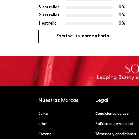
3 estrellas
0%
2 estrellas
0%
1 estrella
0%
Escribe un comentario
Agregar comentario
Título
Califica el producto de 1 a 5 estrellas
Nuestras Marcas
Legal
ésika
Condiciones de uso
Tu nombre
L'Bel
Política de privacidad
Cyzone
Términos y condiciones
Dirección de email