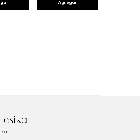
egar
Agregar
 ésika
sika