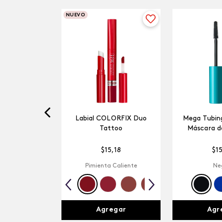
NUEVO
Labial COLORFIX Duo
Mega Tubing
Tattoo
Máscara d
$
15
,
18
$
1
Pimienta Caliente
Ne
Agregar
Agr