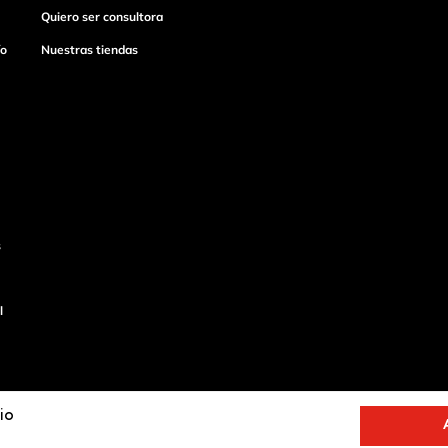
Quiero ser consultora
ío
Nuestras tiendas
s
l
io
o
Productos de