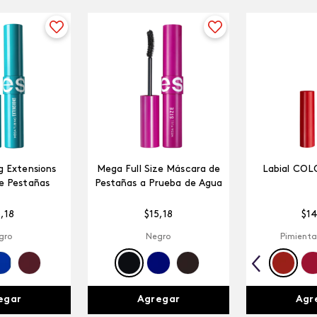
 Extensions
Mega Full Size Máscara de
Labial COL
e Pestañas
Pestañas a Prueba de Agua
5
,
18
$
15
,
18
$
1
gro
Negro
Pimienta
egar
Agregar
Agr