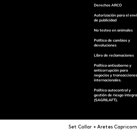
Derechos ARCO
Autorización para el env
de publicidad
Escribe un comentario
No testeo en animales
Política de cambios y
devoluciones
Libro de reclamaciones
Política antisoborno y
Enviar Comentario
anticorrupción para
negocios y transaccione
internacionales.
Política autocontrol y
gestión de riesgo integra
(SAGRILAFT).
Set Collar + Aretes Capricorn
Pagos 100%
Entregas a tod