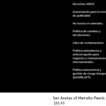
Derechos ARCO
Autorización para el env
de publicidad
Escribe un comentario
No testeo en animales
Política de cambios y
devoluciones
Libro de reclamaciones
Política antisoborno y
Enviar Comentario
anticorrupción para
negocios y transaccione
internacionales.
Política autocontrol y
gestión de riesgo integra
(SAGRILAFT).
Set Aretes x3 Metallic Pearls
Pagos 100%
Entregas a tod
$
33
,
93