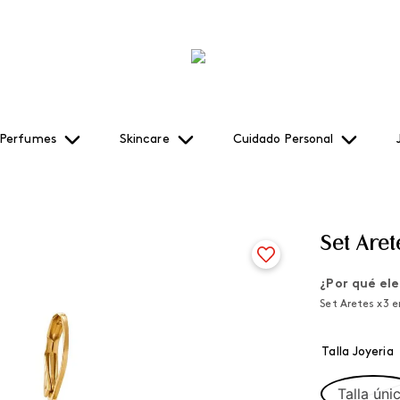
Perfumes
Skincare
Cuidado Personal
Set Aret
¿Por qué ele
Set Aretes x3 e
Talla Joyeria
Talla úni