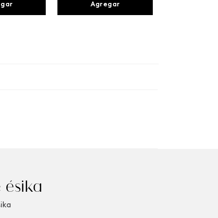
egar
Agregar
 ésika
sika