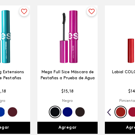
 Extensions
Mega Full Size Máscara de
Labial COL
e Pestañas
Pestañas a Prueba de Agua
5
,
18
$
15
,
18
$
1
gro
Negro
Pimienta
egar
Agregar
Agr