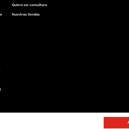
Quiero ser consultora
ío
Nuestras tiendas
s
l
o
Productos de