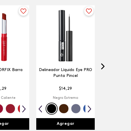
ORFIX Barra
Delineador Líquido Eye PRO
Punta Pincel
4
,
29
$
14
,
29
 Caliente
Negro Extremo
egar
Agregar