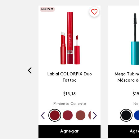
NUEVO
Labial COLORFIX Duo
Mega Tubing
Tattoo
Máscara d
$
15
,
18
$
1
Pimienta Caliente
Ne
Agregar
Agr