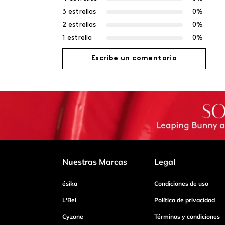
3 estrellas
0%
2 estrellas
0%
1 estrella
0%
Escribe un comentario
Agregar comentario
Título
Califica el producto de 1 a 5 estrellas
Nuestras Marcas
Legal
ésika
Condiciones de uso
Tu nombre
L'Bel
Política de privacidad
Cyzone
Términos y condiciones
Dirección de email