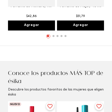
Winner Champion
Vibranza Provocative
Perfume de Hombre, 100
Perfume de Mujer, 45 ml
ml
$
42
,
86
$
51
,
79
Agregar
Agregar
Conoce los productos MÁS TOP de
ésika
Descubre los productos favoritos de las mujeres que eligen
ésika
NUEVO