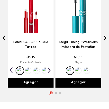
Labial COLORFIX Duo
Mega Tubing Extensions
Tattoo
Máscara de Pestañas
$
15
,
18
$
15
,
18
Pimienta Caliente
Negro
Agregar
Agregar