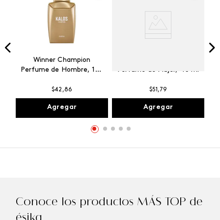
Winner Champion
Vibranza Provocative
Perfume de Hombre, 100
Perfume de Mujer, 45 ml
ml
$
42
,
86
$
51
,
79
Agregar
Agregar
Conoce los productos MÁS TOP de
ésika