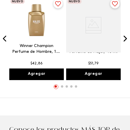
NUEVO
NUEVO
Winner Champion
Vibranza Provocative
Perfume de Hombre, 100
Perfume de Mujer, 45 ml
ml
$
42
,
86
$
51
,
79
Agregar
Agregar
Conoce los productos MÁS TOP de