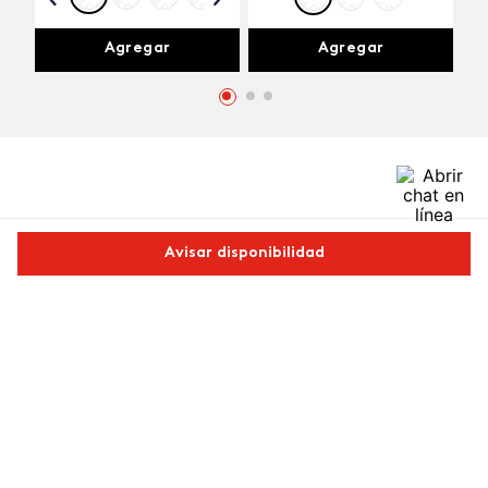
Agregar
Agregar
Comentarios
Avisar disponibilidad
cargando el resumen…
Comparte este producto
Por favor, inicia sesión para escribir un comentario.
Copiar link
Whatsapp
Facebook
Más
Más reciente
Cargando comentarios…