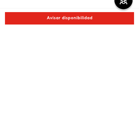
Comentarios
Avisar disponibilidad
cargando el resumen…
Comparte este producto
Por favor, inicia sesión para escribir un comentario.
Copiar link
Whatsapp
Facebook
Más
Más reciente
Cargando comentarios…