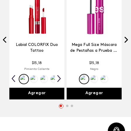
Labial COLORFIX Duo
Mega Full Size Máscara
Tattoo
de Pestañas a Prueba de
Agua
$
15
,
18
$
15
,
18
Pimienta Caliente
Negro
Agregar
Agregar