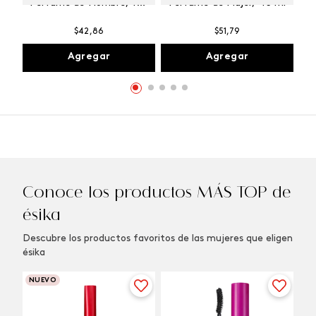
Perfume de Hombre, 100
Perfume de Mujer, 45 ml
ml
$
42
,
86
$
51
,
79
Agregar
Agregar
Conoce los productos MÁS TOP de
ésika
Descubre los productos favoritos de las mujeres que eligen
ésika
NUEVO