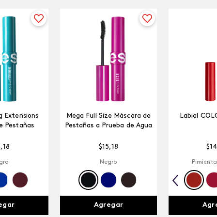
 Extensions
Mega Full Size Máscara de
Labial COL
e Pestañas
Pestañas a Prueba de Agua
5
,
18
$
15
,
18
$
1
gro
Negro
Pimienta
egar
Agregar
Agr