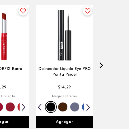
ORFIX Barra
Delineador Líquido Eye PRO
Punta Pincel
4
,
29
$
14
,
29
 Caliente
Negro Extremo
egar
Agregar