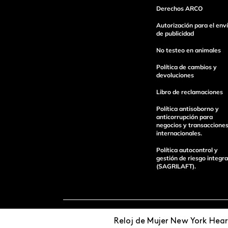
Derechos ARCO
Autorización para el env
de publicidad
Escribe un comentario
No testeo en animales
Política de cambios y
devoluciones
Libro de reclamaciones
Política antisoborno y
Enviar Comentario
anticorrupción para
negocios y transaccione
internacionales.
Política autocontrol y
gestión de riesgo integra
(SAGRILAFT).
Pagos 100%
Entregas a tod
Reloj de Mujer New York Hea