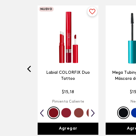
NUEVO
Labial COLORFIX Duo
Mega Tubing
Tattoo
Máscara d
$
15
,
18
$
1
Pimienta Caliente
Ne
Agregar
Agr