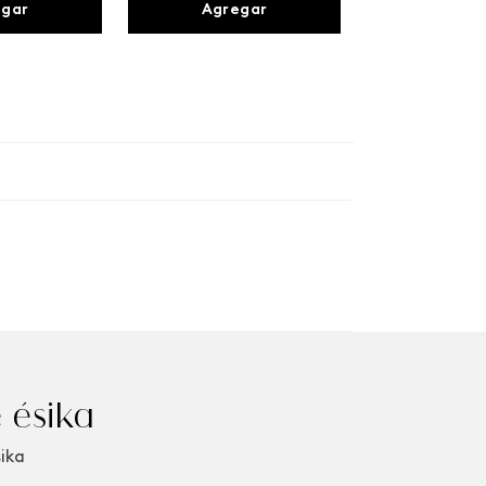
egar
Agregar
 ésika
sika