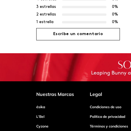
3 estrellas
0%
2 estrellas
0%
1 estrella
0%
Escribe un comentario
Agregar comentario
Título
Califica el producto de 1 a 5 estrellas
Nuestras Marcas
Legal
ésika
Condiciones de uso
Tu nombre
L'Bel
Política de privacidad
Cyzone
Términos y condiciones
Dirección de email