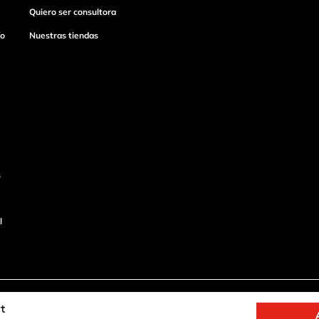
Quiero ser consultora
ío
Nuestras tiendas
s
l
o
Productos de
rt