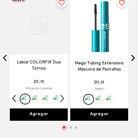
NUEVO
Labial COLORFIX Duo
Mega Tubing Extensions
Tattoo
Máscara de Pestañas
$
15
,
18
$
15
,
18
Pimienta Caliente
Negro
Agregar
Agregar