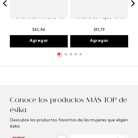
Winner Champion
Vibranza Provocative
Perfume de Hombre, 100
Perfume de Mujer, 45 ml
ml
$
42
,
86
$
51
,
79
Agregar
Agregar
Conoce los productos MÁS TOP de
ésika
Descubre los productos favoritos de las mujeres que eligen
ésika