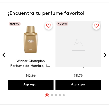
¡Encuentra tu perfume favorito!
NUEVO
NUEVO
Winner Champion
Vibranza Provocative
Perfume de Hombre, 100
Perfume de Mujer, 45 ml
ml
$
42
,
86
$
51
,
79
Agregar
Agregar