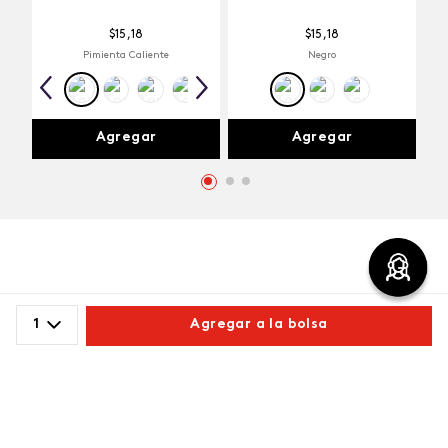
$
15
,
18
$
15
,
18
Pimienta Caliente
Negro
Agregar
Agregar
Comentarios
1
Agregar a la bolsa
cargando el resumen…
Comparte este producto
Por favor, inicia sesión para escribir un comentario.