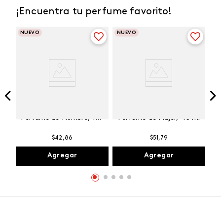
¡Encuentra tu perfume favorito!
NUEVO
NUEVO
Winner Champion
Vibranza Provocative
Perfume de Hombre, 100
Perfume de Mujer, 45 ml
ml
$
42
,
86
$
51
,
79
Agregar
Agregar