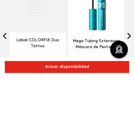
Labial COLORFIX Duo
Mega Tubing Extensions
Tattoo
Máscara de Pestañas
$
15
,
18
$
15
,
18
Pimienta Caliente
Negro
Avisar disponibilidad
Comparte este producto
Agregar
Agregar
Copiar link
Whatsapp
Facebook
Más