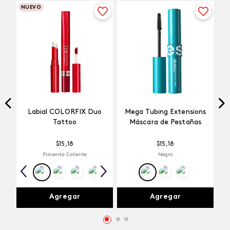
NUEVO
Labial COLORFIX Duo
Mega Tubing Extensions
Tattoo
Máscara de Pestañas
$
15
,
18
$
15
,
18
Pimienta Caliente
Negro
Agregar
Agregar