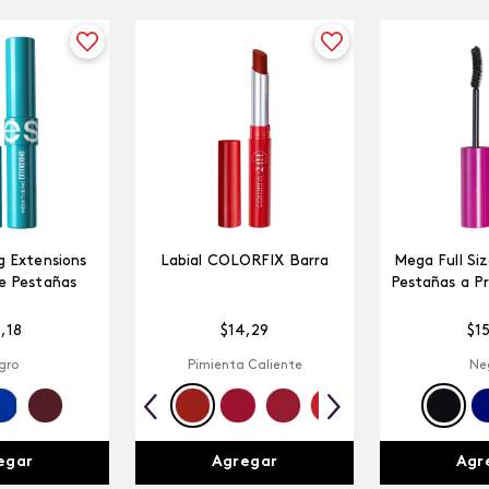
 Extensions
Labial COLORFIX Barra
Mega Full Si
e Pestañas
Pestañas a P
5
,
18
$
14
,
29
$
1
gro
Pimienta Caliente
Ne
egar
Agregar
Agr