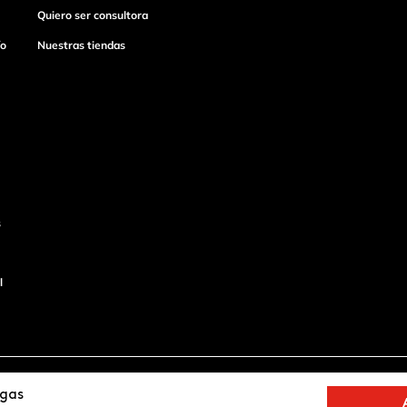
Quiero ser consultora
ío
Nuestras tiendas
s
l
o
Productos de
igas