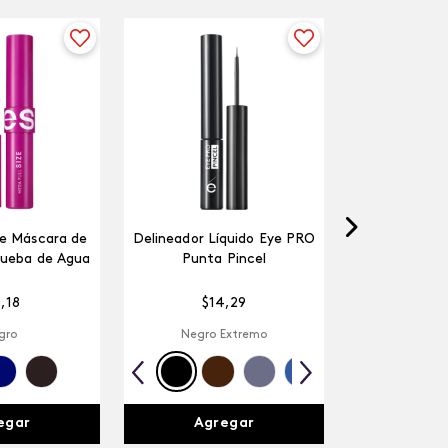
ze Máscara de
Delineador Líquido Eye PRO
rueba de Agua
Punta Pincel
5
,
18
$
14
,
29
gro
Negro Extremo
egar
Agregar