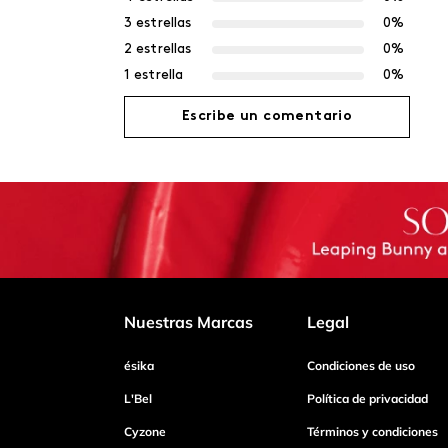
3 estrellas
0%
2 estrellas
0%
1 estrella
0%
Escribe un comentario
Agregar comentario
Título
Califica el producto de 1 a 5 estrellas
Nuestras Marcas
Legal
ésika
Condiciones de uso
Tu nombre
L'Bel
Política de privacidad
Cyzone
Términos y condiciones
Dirección de email