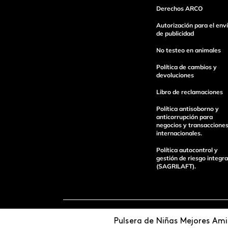
Derechos ARCO
Autorización para el env
de publicidad
Escribe un comentario
No testeo en animales
Política de cambios y
devoluciones
Libro de reclamaciones
Política antisoborno y
Enviar Comentario
anticorrupción para
negocios y transaccione
internacionales.
Política autocontrol y
gestión de riesgo integra
(SAGRILAFT).
Pagos 100%
Entregas a tod
Pulsera de Niñas Mejores Am