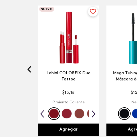
NUEVO
Labial COLORFIX Duo
Mega Tubing
Tattoo
Máscara d
$
15
,
18
$
1
Pimienta Caliente
Ne
Agregar
Agr