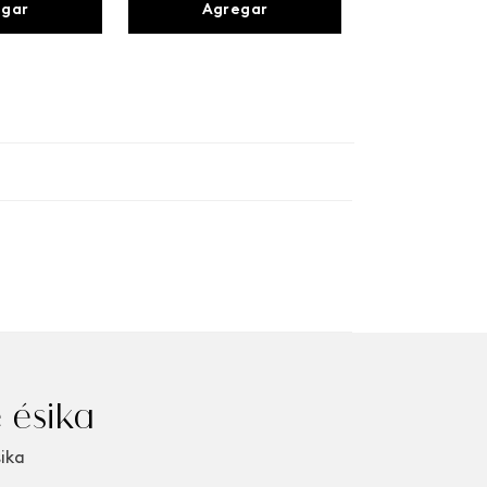
egar
Agregar
 ésika
sika