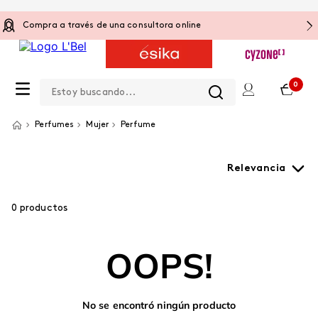
Compra a través de una consultora online
Estoy buscando...
0
Perfumes
Mujer
Perfume
Relevancia
0
productos
OOPS!
No se encontró ningún producto