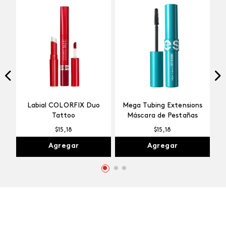
NUEVO
Labial COLORFIX Duo
Mega Tubing Extensions
Tattoo
Máscara de Pestañas
$
15
,
18
$
15
,
18
Agregar
Agregar