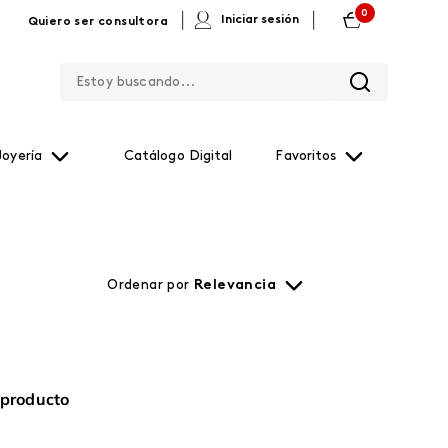
0
|
|
Iniciar sesión
Quiero ser consultora
Estoy buscando...
Joyería
Catálogo Digital
Favoritos
Ordenar por
Relevancia
 producto