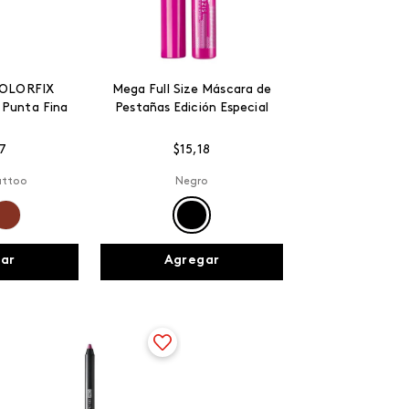
COLORFIX
Mega Full Size Máscara de
 Punta Fina
Pestañas Edición Especial
7
$
15
,
18
attoo
Negro
ar
Agregar