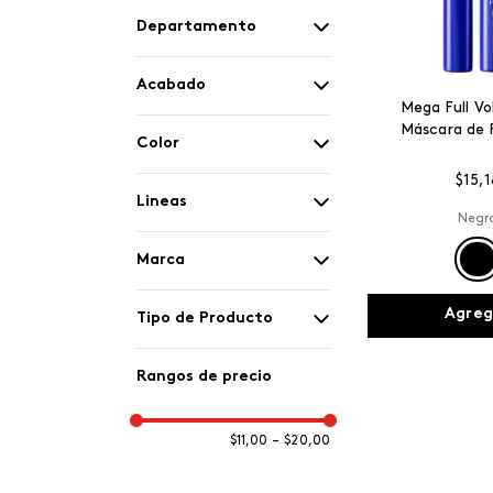
Departamento
Maquillaje
Acabado
Mega Full V
Máscara de 
Satinado
Color
$
15
,
1
Mate
Negro
Lineas
Negr
Vino Otoñal
ésika PRO
Marca
Agreg
Terracota Tattoo
Colorfix
ésika
Tipo de Producto
Stellar Blue
Delineador de ojos
Rangos de precio
Negro - A Prueba De
Máscara de pestañas
Agua
$11,00
–
$20,00
Natural Cacao