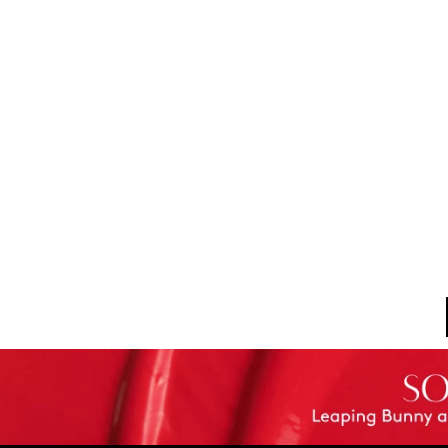
Mocha Oscuro
Marrón Tattoo
Golden Glow
Dorado Cálido
Mostrar 2 más