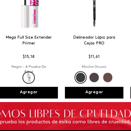
Mega Full Size Extender
Delineador Lápiz para
Primer
Cejas PRO
$
15
,
18
$
11
,
61
Negro - A Prueba De
Mocha Oscuro
Agua
Agregar
Agregar