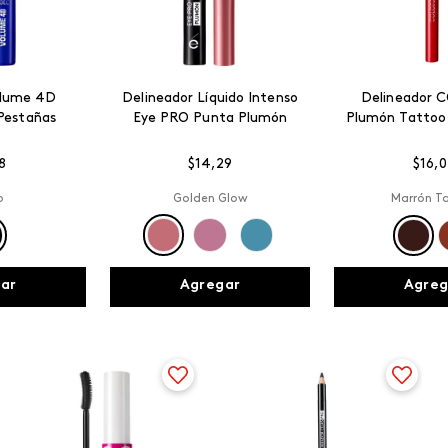
olume 4D
Delineador Líquido Intenso
Delineador 
Pestañas
Eye PRO Punta Plumón
Plumón Tattoo
8
$
14
,
29
$
16
,
0
o
Golden Glow
Marrón T
ar
Agregar
Agreg