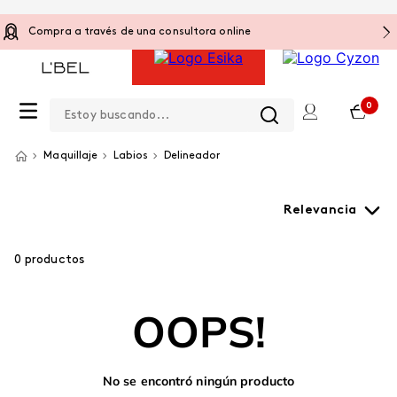
Compra a través de una consultora online
Estoy buscando...
0
Maquillaje
Labios
Delineador
Relevancia
0
productos
OOPS!
No se encontró ningún producto