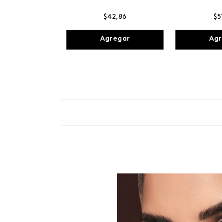
$
42
,
86
$
5
Agregar
Agr