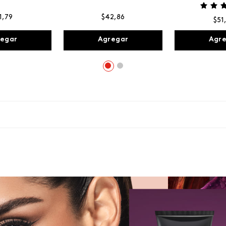
1
,
79
$
42
,
86
$
51
egar
Agregar
Agr