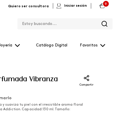
0
|
|
Iniciar sesión
Quiero ser consultora
Estoy buscando...
Joyería
Catálogo Digital
Favoritos
rfumada Vibranza
Compartir
marlo
y suaviza tu piel con el irresistible aroma floral
za Addiction. Capacidad: 130 ml. Tamaño: