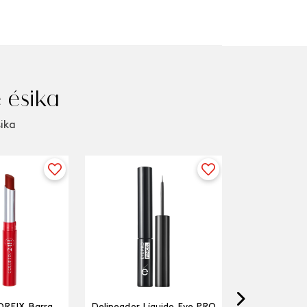
 ésika
sika