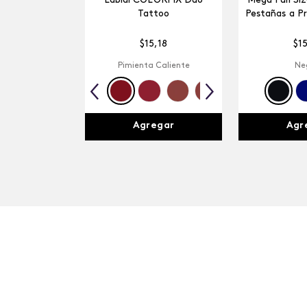
Labial COLORFIX Duo
Mega Full Si
Tattoo
Pestañas a P
$
15
,
18
$
1
Pimienta Caliente
Ne
Agregar
Agr