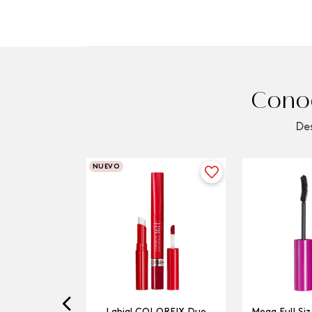
Conoc
Des
NUEVO