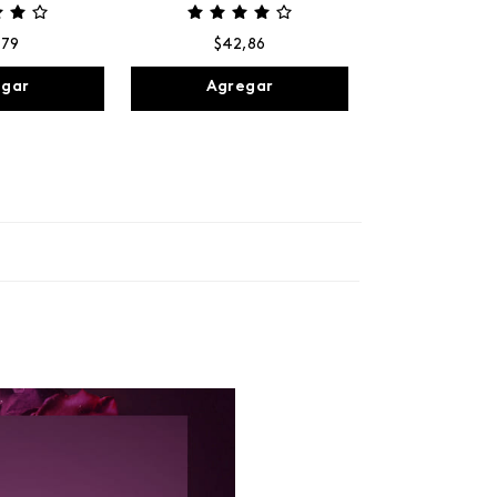
,
79
$
42
,
86
egar
Agregar