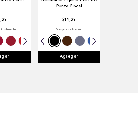
ORFIX Barra
Delineador Líquido Eye PRO
Punta Pincel
4
,
29
$
14
,
29
 Caliente
Negro Extremo
egar
Agregar