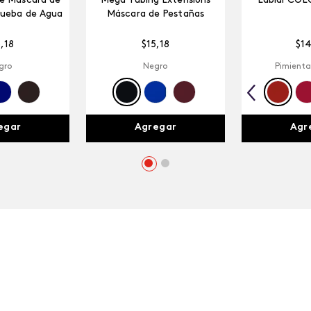
ze Máscara de
Mega Tubing Extensions
Labial COL
rueba de Agua
Máscara de Pestañas
5
,
18
$
15
,
18
$
1
gro
Negro
Pimienta
egar
Agregar
Agr