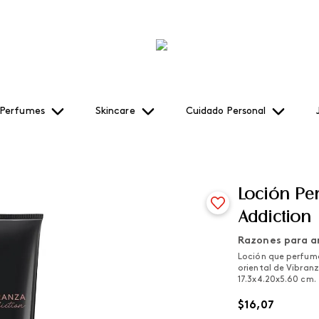
Perfumes
Skincare
Cuidado Personal
Loción Pe
Addiction
Razones para a
Loción que perfuma 
oriental de Vibran
17.3x4.20x5.60 cm.
$
16
,
07