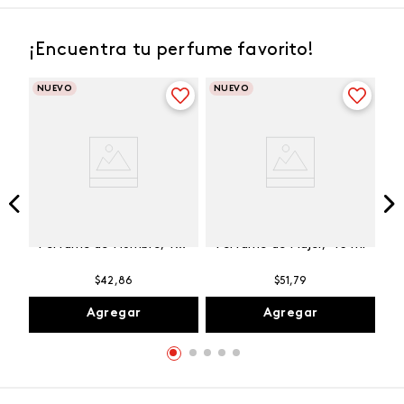
¡Encuentra tu perfume favorito!
NUEVO
NUEVO
Winner Champion
Vibranza Provocative
Perfume de Hombre, 100
Perfume de Mujer, 45 ml
ml
$
42
,
86
$
51
,
79
Agregar
Agregar