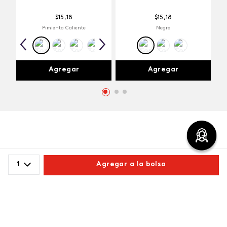
$
15
,
18
$
15
,
18
Pimienta Caliente
Negro
Agregar
Agregar
Comentarios
1
Agregar a la bolsa
cargando el resumen…
Comparte este producto
Por favor, inicia sesión para escribir un comentario.