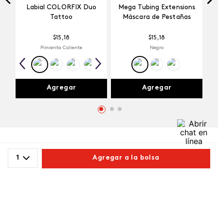
Labial COLORFIX Duo
Mega Tubing Extensions
Tattoo
Máscara de Pestañas
$
15
,
18
$
15
,
18
Pimienta Caliente
Negro
Agregar
Agregar
1
Agregar a la bolsa
Comentarios
Comparte este producto
cargando el resumen…
Por favor, inicia sesión para escribir un comentario.