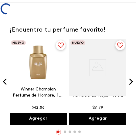
¡Encuentra tu perfume favorito!
NUEVO
NUEVO
Winner Champion
Vibranza Provocative
Perfume de Hombre, 100
Perfume de Mujer, 45 ml
ml
$
42
,
86
$
51
,
79
Agregar
Agregar