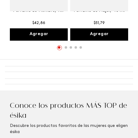
Winner Champion
Vibranza Provocative
Perfume de Hombre, 100
Perfume de Mujer, 45 ml
ml
$
42
,
86
$
51
,
79
Agregar
Agregar
Conoce los productos MÁS TOP de
ésika
Descubre los productos favoritos de las mujeres que eligen
ésika