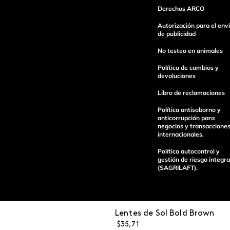
Derechos ARCO
Autorización para el env
de publicidad
Escribe un comentario
No testeo en animales
Política de cambios y
devoluciones
Libro de reclamaciones
Política antisoborno y
Enviar Comentario
anticorrupción para
negocios y transaccione
internacionales.
Política autocontrol y
gestión de riesgo integra
(SAGRILAFT).
Lentes de Sol Bold Brown
Pagos 100%
Entregas a tod
$
35
,
71