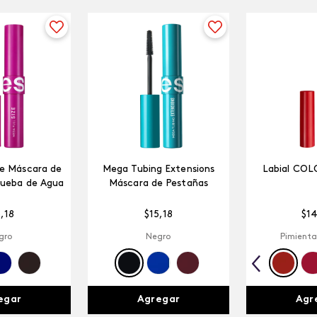
ze Máscara de
Mega Tubing Extensions
Labial COL
rueba de Agua
Máscara de Pestañas
5
,
18
$
15
,
18
$
1
gro
Negro
Pimienta
egar
Agregar
Agr