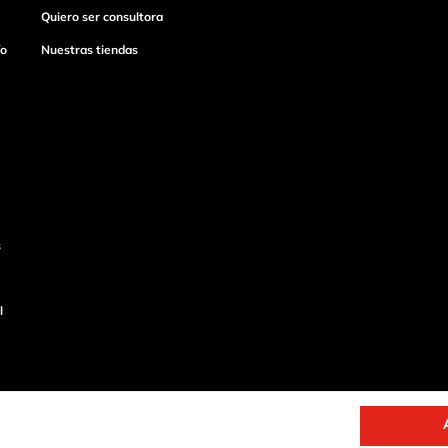
Quiero ser consultora
ío
Nuestras tiendas
s
l
o
Productos de