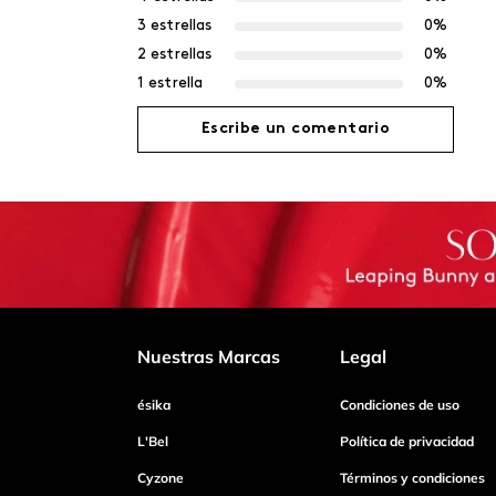
3 estrellas
0%
2 estrellas
0%
1 estrella
0%
Escribe un comentario
Agregar comentario
Título
Califica el producto de 1 a 5 estrellas
Nuestras Marcas
Legal
ésika
Condiciones de uso
Tu nombre
L'Bel
Política de privacidad
Cyzone
Términos y condiciones
Dirección de email