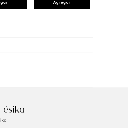
egar
Agregar
 ésika
sika