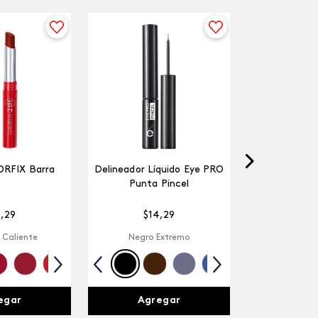
ORFIX Barra
Delineador Líquido Eye PRO
Punta Pincel
4
,
29
$
14
,
29
 Caliente
Negro Extremo
egar
Agregar