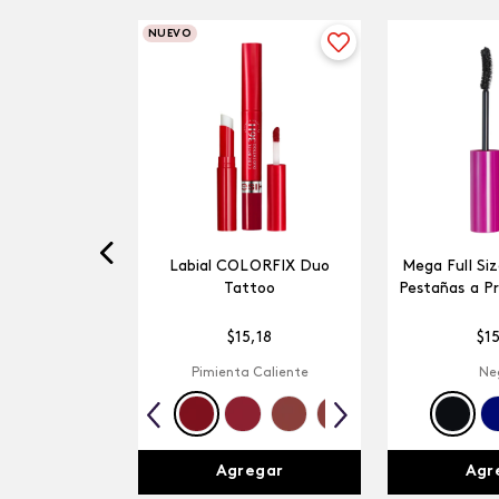
NUEVO
Labial COLORFIX Duo
Mega Full Si
Tattoo
Pestañas a P
$
15
,
18
$
1
Pimienta Caliente
Ne
Agregar
Agr