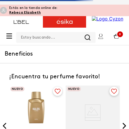
Compra a través de una consultora online
Estoy buscando...
OOPS!
No encontramos ningún resultado para
"
labial-colorfix-24h
"
¿Qué debo hacer?
Ir a página de inicio