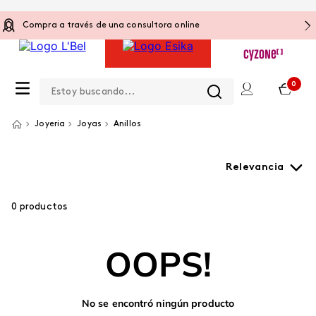
Compra a través de una consultora online
Estoy buscando...
0
Joyeria
Joyas
Anillos
Relevancia
0
productos
OOPS!
No se encontró ningún producto