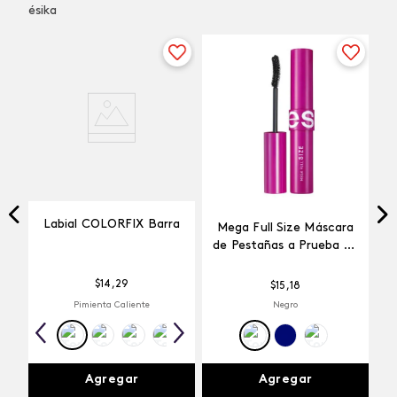
ésika
Labial COLORFIX Barra
Mega Full Size Máscara
ns
de Pestañas a Prueba de
Agua
$
14
,
29
$
15
,
18
Pimienta Caliente
Negro
Agregar
Agregar