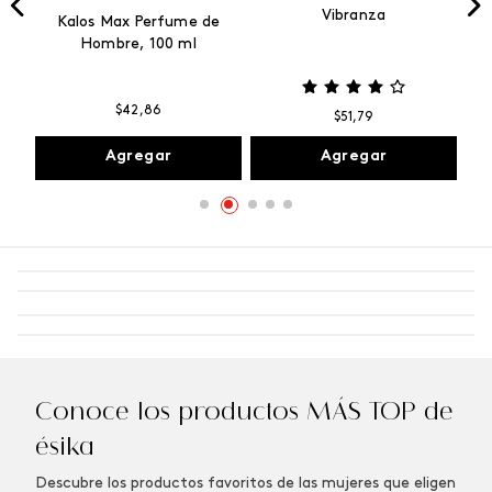
Vibranza
e
Kalos Max Perfume de
ml
Hombre, 100 ml
$
42
,
86
$
51
,
79
Agregar
Agregar
Conoce los productos MÁS TOP de
ésika
Descubre los productos favoritos de las mujeres que eligen