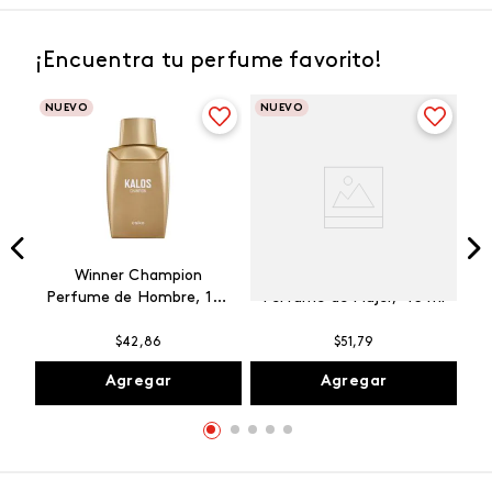
¡Encuentra tu perfume favorito!
NUEVO
NUEVO
Winner Champion
Vibranza Provocative
Perfume de Hombre, 100
Perfume de Mujer, 45 ml
ml
$
42
,
86
$
51
,
79
Agregar
Agregar