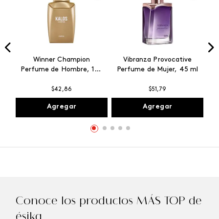
Winner Champion
Vibranza Provocative
Perfume de Hombre, 100
Perfume de Mujer, 45 ml
ml
$
42
,
86
$
51
,
79
Agregar
Agregar
Conoce los productos MÁS TOP de
ésika