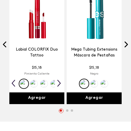
Labial COLORFIX Duo
Mega Tubing Extensions
Tattoo
Máscara de Pestañas
$
15
,
18
$
15
,
18
Pimienta Caliente
Negro
Agregar
Agregar